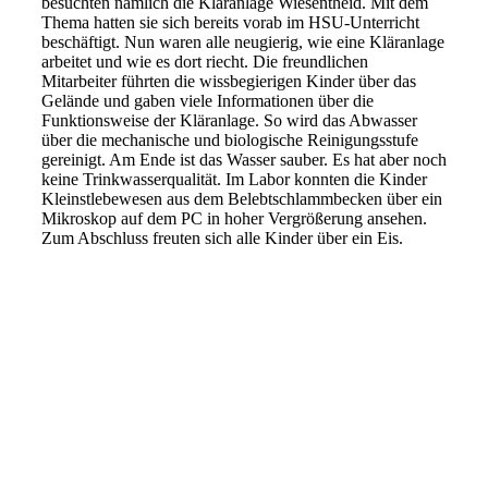
besuchten nämlich die Kläranlage Wiesentheid. Mit dem
Thema hatten sie sich bereits vorab im HSU-Unterricht
beschäftigt. Nun waren alle neugierig, wie eine Kläranlage
arbeitet und wie es dort riecht. Die freundlichen
Mitarbeiter führten die wissbegierigen Kinder über das
Gelände und gaben viele Informationen über die
Funktionsweise der Kläranlage. So wird das Abwasser
über die mechanische und biologische Reinigungsstufe
gereinigt. Am Ende ist das Wasser sauber. Es hat aber noch
keine Trinkwasserqualität. Im Labor konnten die Kinder
Kleinstlebewesen aus dem Belebtschlammbecken über ein
Mikroskop auf dem PC in hoher Vergrößerung ansehen.
Zum Abschluss freuten sich alle Kinder über ein Eis.
Kläranlage1
Kläranlage2
Kläranlage3
Kläranlage4
Kläranlage5