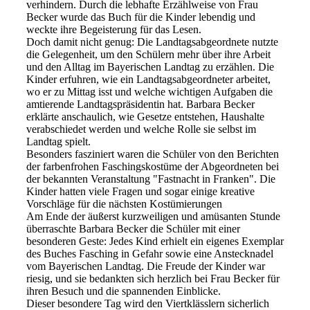
verhindern. Durch die lebhafte Erzählweise von Frau
Becker wurde das Buch für die Kinder lebendig und
weckte ihre Begeisterung für das Lesen.
Doch damit nicht genug: Die Landtagsabgeordnete nutzte
die Gelegenheit, um den Schülern mehr über ihre Arbeit
und den Alltag im Bayerischen Landtag zu erzählen. Die
Kinder erfuhren, wie ein Landtagsabgeordneter arbeitet,
wo er zu Mittag isst und welche wichtigen Aufgaben die
amtierende Landtagspräsidentin hat. Barbara Becker
erklärte anschaulich, wie Gesetze entstehen, Haushalte
verabschiedet werden und welche Rolle sie selbst im
Landtag spielt.
Besonders fasziniert waren die Schüler von den Berichten
der farbenfrohen Faschingskostüme der Abgeordneten bei
der bekannten Veranstaltung "Fastnacht in Franken". Die
Kinder hatten viele Fragen und sogar einige kreative
Vorschläge für die nächsten Kostümierungen
Am Ende der äußerst kurzweiligen und amüsanten Stunde
überraschte Barbara Becker die Schüler mit einer
besonderen Geste: Jedes Kind erhielt ein eigenes Exemplar
des Buches Fasching in Gefahr sowie eine Anstecknadel
vom Bayerischen Landtag. Die Freude der Kinder war
riesig, und sie bedankten sich herzlich bei Frau Becker für
ihren Besuch und die spannenden Einblicke.
Dieser besondere Tag wird den Viertklässlern sicherlich